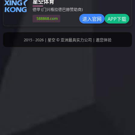
腾讯公司数据中心—深圳项目
腾讯公司数据中心——深圳项目
10.5kV高压柴油发电机组KC3000EH×4台
Tencent IDC–Shengzhen Application
10.5kV High Voltage Diesel GensetKC3000EH (4 PCS)