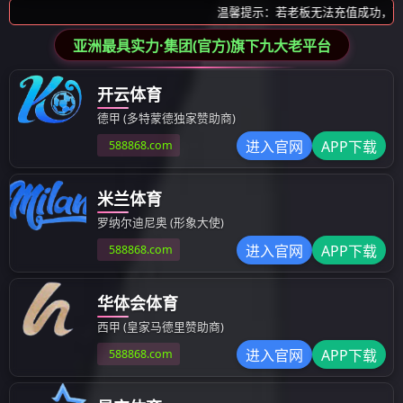
KU高压系列智能环保集成电站
KU
该系列智能环保集成电站产品特点：
该系列
选用世界著名品牌发动机-德国安特优
选用世
(MTU)，可选英国斯坦福(STAMFORD)或法国
(MTU
利莱森玛(LEROY SOMER)发电机；
利莱森
标配TC9.0智能并机控制系统，配置原装进口
稳定
控制模块，且可扩展冗余功能，实现控制冗
采用降
余，与机组一体式安装;
静；
标配高精度数字式DVR；
多种保
View More
该系列可先配置
动力强
1.节能变速风扇
结构紧
2.双轴承，配置高弹性联轴器
该系列
3.配置针对不同电压等级
多优势
4.差动保护功能，发电机顶部直接安装差动CT
案例集锦