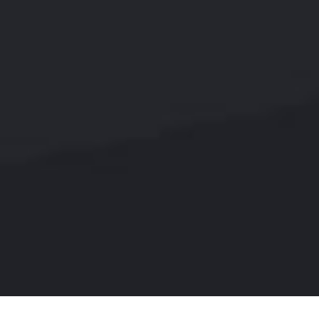
产品环保信息查询
查找
友情链接：
科泰输配电-上海
科泰能源-香港
科泰国际-新加坡
精虹科技-上海
科泰专用车-上海
智光储能-广州
版权所有©九游体育app官网下载安装-九游online(中国)
公安备案号：31011802004025